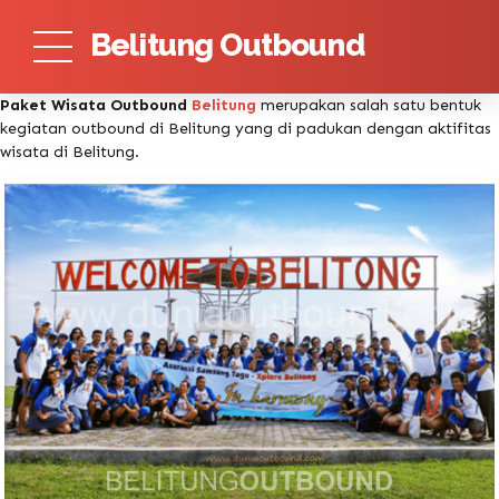
Belitung Outbound
Paket
Wisata
Outbound
Belitung
merupakan salah satu bentuk
kegiatan outbound di Belitung yang di padukan dengan aktifitas
wisata di Belitung.