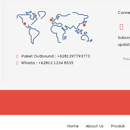
Conne
Subscr
updat
Paket Outbound : +6281297793773
Wisata : +62812 1234 8535
Home
About Us
Produk