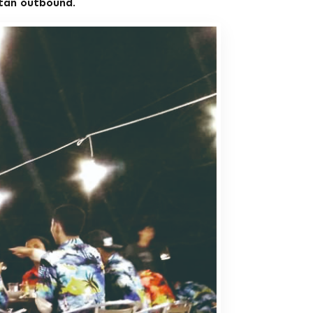
atan outbound
.