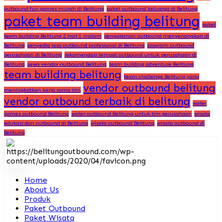
outbound fun games murah di Belitung
paket outbound keluarga di Belitung
paket team building belitung
paket
team building Belitung 2 hari 1 malam
pengalaman outbound menyenangkan di
Belitung
penyedia jasa outbound profesional di Belitung
program outbound
perusahaan di Belitung
rekomendasi tempat outbound untuk perusahaan di
Belitung
sewa vendor outbound Belitung
team building adventure Belitung
team building belitung
team challenge Belitung yang
vendor outbound belitung
meningkatkan kerja sama tim
vendor outbound terbaik di belitung
water
games outbound Belitung
water outbound Belitung untuk tim perusahaan
wisata
edukasi dan outbound di Belitung
wisata outbound Belitung
wisata outbound di
Belitung
Home
About Us
Produk
Paket Outbound
Paket Wisata