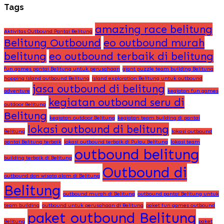
Tags
amazing race belitung
Aktivitas Outbound Pantai Belitung
Belitung Outbound
eo outbound murah
belitung
eo outbound terbaik di belitung
fun games pantai Belitung untuk perusahaan
giant puzzle team building Belitung
hopping island outbound Belitung
island exploration Belitung untuk outbound
jasa outbound di belitung
adventure
kegiatan fun games
kegiatan outbound seru di
outdoor Belitung
Belitung
kegiatan outdoor Belitung
kegiatan team building di pantai
lokasi outbound di belitung
Belitung
lokasi outbound
pantai Belitung terbaik
lokasi outbound terbaik di Pulau Belitung
lokasi team
outbound belitung
building terbaik di Belitung
Outbound di
outbound dan wisata alam di Belitung
Belitung
outbound murah di Belitung
outbound pantai Belitung untuk
team building
outbound untuk perusahaan di Belitung
paket fun games outbound
paket outbound Belitung
Belitung
paket