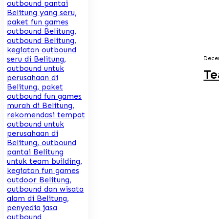
Dece
Te