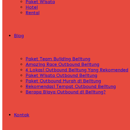
Paket Wisata
Hotel
Rental
Blog
Paket Team Building Belitung
Amazing Race Outbound Belitung
4 Lokasi Outbound Belitung Yang Rekomended
Paket Wisata Outbound Belitung
Paket Outbound Murah di Belitung
Rekomendasi Tempat Outbound Belitung
Berapa Biaya Outbound di Belitung?
Kontak