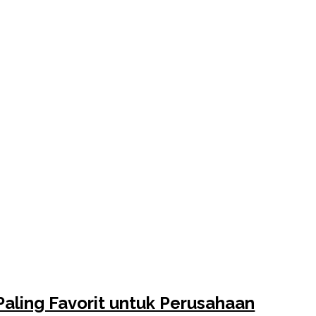
wisata yang membuat pulau ini digemari. Banyak
peserta. Artikel ini membahas contoh aktivitas
galaman yang menyenangkan...
Paling Favorit untuk Perusahaan