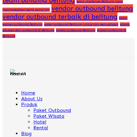
team building belitung
team challenge Belitung yang
vendor outbound belitung
meningkatkan kerja sama tim
vendor outbound terbaik di belitung
water
games outbound Belitung
water outbound Belitung untuk tim perusahaan
wisata
edukasi dan outbound di Belitung
wisata outbound Belitung
wisata outbound di
Belitung
Home
About Us
Produk
Paket Outbound
Paket Wisata
Hotel
Rental
Blog