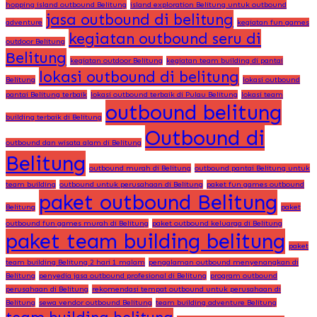
hopping island outbound Belitung
island exploration Belitung untuk outbound
jasa outbound di belitung
adventure
kegiatan fun games
kegiatan outbound seru di
outdoor Belitung
Belitung
kegiatan outdoor Belitung
kegiatan team building di pantai
lokasi outbound di belitung
Belitung
lokasi outbound
pantai Belitung terbaik
lokasi outbound terbaik di Pulau Belitung
lokasi team
outbound belitung
building terbaik di Belitung
Outbound di
outbound dan wisata alam di Belitung
Belitung
outbound murah di Belitung
outbound pantai Belitung untuk
team building
outbound untuk perusahaan di Belitung
paket fun games outbound
paket outbound Belitung
Belitung
paket
outbound fun games murah di Belitung
paket outbound keluarga di Belitung
paket team building belitung
paket
team building Belitung 2 hari 1 malam
pengalaman outbound menyenangkan di
Belitung
penyedia jasa outbound profesional di Belitung
program outbound
perusahaan di Belitung
rekomendasi tempat outbound untuk perusahaan di
Belitung
sewa vendor outbound Belitung
team building adventure Belitung