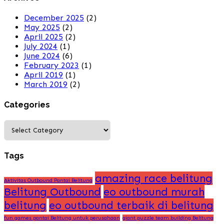
December 2025
(2)
May 2025
(2)
April 2025
(2)
July 2024
(1)
June 2024
(6)
February 2023
(1)
April 2019
(1)
March 2019
(2)
Categories
Categories
Tags
amazing race belitung
Aktivitas Outbound Pantai Belitung
Belitung Outbound
eo outbound murah
belitung
eo outbound terbaik di belitung
fun games pantai Belitung untuk perusahaan
giant puzzle team building Belitung