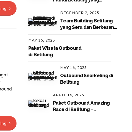
Paling Favorit untuk
ing
Perusahaan
DECEMBER 2, 2025
Team Building Belitung
yang Seru dan Berkesan
untuk Perusahaan
MAY 16, 2025
Paket Wisata Outbound
di Belitung
MAY 16, 2025
agai
Outbound Snorkeling di
r
Belitung
bound
APRIL 16, 2025
Paket Outbound Amazing
Race di Belitung –
Serunya Team Building di
Surga Tropis
ing